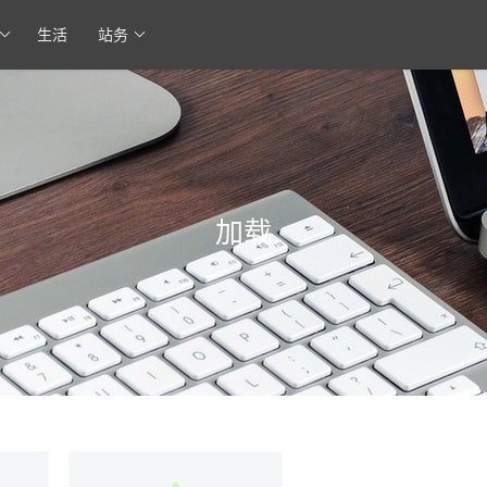
生活
站务
加载