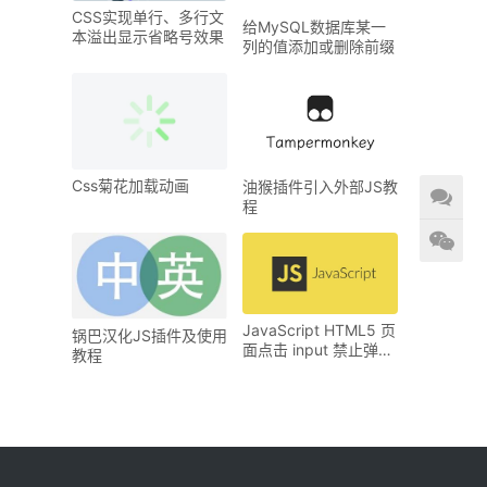
CSS实现单行、多行文
给MySQL数据库某一
本溢出显示省略号效果
列的值添加或删除前缀
Css菊花加载动画
油猴插件引入外部JS教
程
JavaScript HTML5 页
锅巴汉化JS插件及使用
面点击 input 禁止弹出
教程
手机默认键盘的几种解
决办法