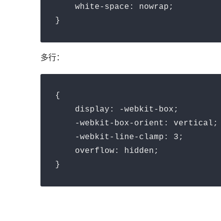
    white-space: nowrap;

}
多行：
{

    display: -webkit-box;

    -webkit-box-orient: vertical;

    -webkit-line-clamp: 3;

    overflow: hidden;

}