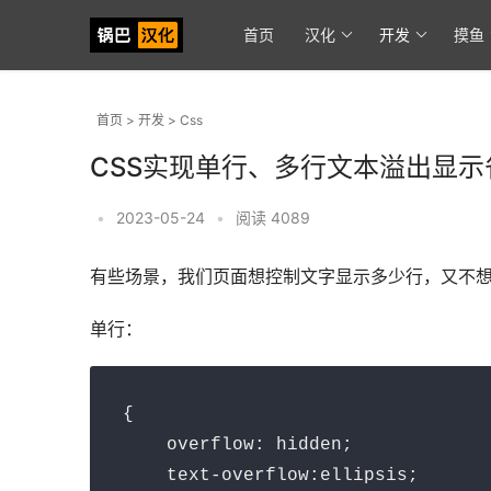
首页
汉化
开发
摸鱼
首页
>
开发
>
Css
CSS实现单行、多行文本溢出显示
•
2023-05-24
•
阅读 4089
有些场景，我们页面想控制文字显示多少行，又不想用
单行：
{

    overflow: hidden;

    text-overflow:ellipsis;
