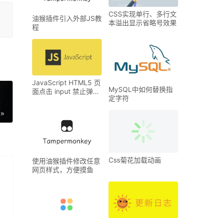
CSS实现单行、多行文
油猴插件引入外部JS教
本溢出显示省略号效果
程
JavaScript HTML5 页
MySQL中如何替换指
面点击 input 禁止弹出
定字符
手机默认键盘的几种解
决办法
Css菊花加载动画
使用油猴插件修改任意
网页样式，方便摸鱼