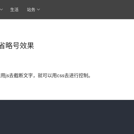
生活
站务
省略号效果
js去截断文字，就可以用css去进行控制。